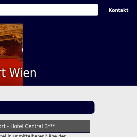
Kontakt
rt Wien
rt - Hotel Central 3***
otel in unmittelbarer Nähe der