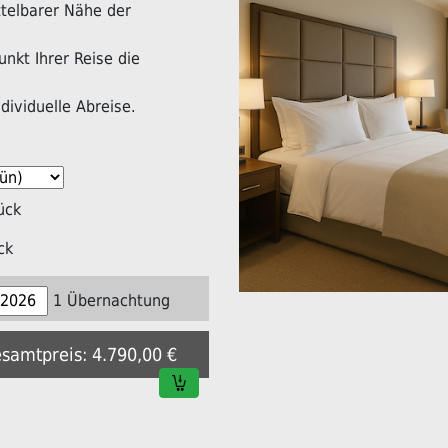
ittelbarer Nähe der
nkt Ihrer Reise die
dividuelle Abreise.
ück
ck
1 Übernachtung
esamtpreis: 4.790,00 €