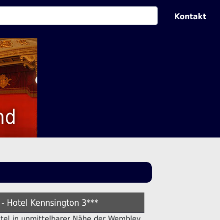
Kontakt
nd
 - Hotel Kennsington 3***
Hotel in unmittelbarer Nähe der Wembley