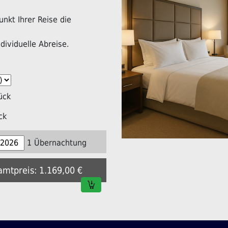
nkt Ihrer Reise die
dividuelle Abreise.
ück
ck
1 Übernachtung
amtpreis: 1.169,00 €