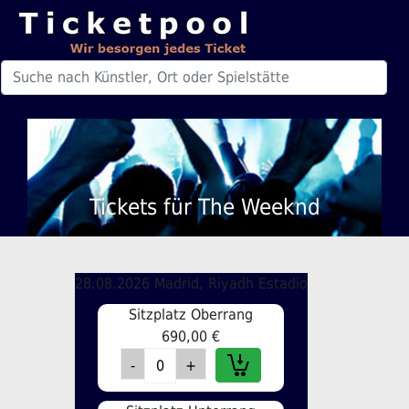
Tickets für The Weeknd
28.08.2026 Madrid, Riyadh Estadio
Sitzplatz Oberrang
690,00 €