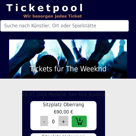
Tickets für The Weeknd
26.07.2026 Mailand, San Siro Stadion
Sitzplatz Oberrang
690,00 €